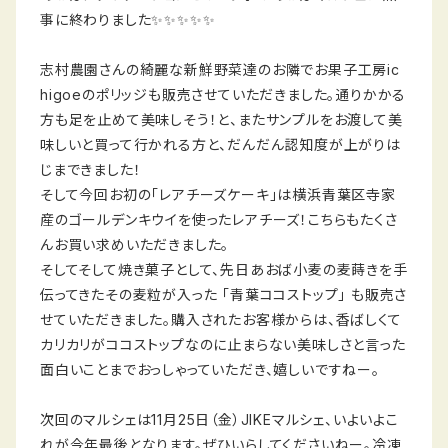
事に終わりました✨✨✨✨✨
志村農園さんの綺麗な新鮮野菜達のお隣でお果子工房ic
higoeのポリッジも販売させていただきました。通りかかる
方も足を止めて美味しそう！と、またサンプルをお渡して美
味しいと買って行かれる方と、だんだん認知度が上がりは
じまできました！
そして今回お初の「レアチーズケーキ」は横浜青葉区寺家
産のゴールデンキウイを使ったレアチーズ！こちらもたくさ
んお買い求めいただきました。
そしてそして焼き菓子として、先日あおば小麦の麦蒔きを手
伝ってきたその麦粒が入った 「青葉ココストップ」 も販売さ
せていただきました。購入されたお客様からは、香ばしくて
カリカリがココストップなのに止まらない美味しさと言った
面白いことまでおっしゃっていただき、嬉しいですねー。
次回のマルシェは11月25日（金）JIKEマルシェ、いよいよこ
れが今年最後となります。ぜひいらしてくださいねー。冷凍